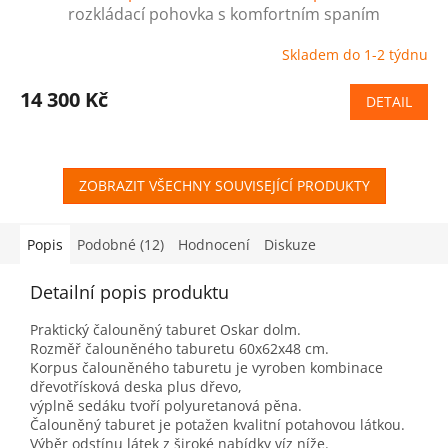
rozkládací pohovka s komfortním spaním
Skladem do 1-2 týdnu
14 300 Kč
DETAIL
ZOBRAZIT VŠECHNY SOUVISEJÍCÍ PRODUKTY
Popis
Podobné (12)
Hodnocení
Diskuze
Detailní popis produktu
Praktický čalouněný taburet Oskar dolm.
Rozměř čalouněného taburetu 60x62x48 cm.
Korpus čalouněného taburetu je vyroben kombinace
dřevotřísková deska plus dřevo,
výplně sedáku tvoří polyuretanová pěna.
Čalouněný taburet je potažen kvalitní potahovou látkou.
Výběr odstínu látek z široké nabídky víz níže.