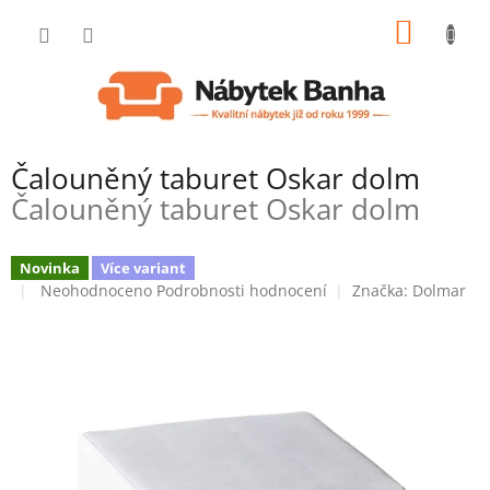
Přejít
NÁKUP
na
obsah
KOŠÍK
Čalouněný taburet Oskar dolm
Čalouněný taburet Oskar dolm
Novinka
Více variant
Průměrné
Neohodnoceno
Podrobnosti hodnocení
Značka:
Dolmar
hodnocení
produktu
je
0,0
z
5
hvězdiček.