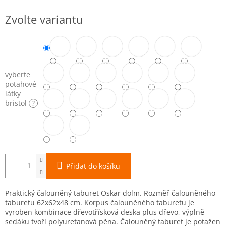
Měrná
Zvolte variantu
cena:
vyberte
potahové
látky
bristol
?
Přidat do košíku
Praktický čalouněný taburet Oskar dolm. Rozměř čalouněného
taburetu 62x62x48 cm. Korpus čalouněného taburetu je
vyroben kombinace dřevotřísková deska plus dřevo, výplně
sedáku tvoří polyuretanová pěna. Čalouněný taburet je potažen