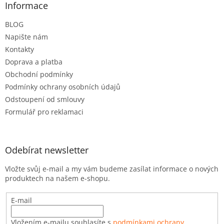
a
Informace
t
BLOG
í
Napište nám
Kontakty
Doprava a platba
Obchodní podmínky
Podmínky ochrany osobních údajů
Odstoupení od smlouvy
Formulář pro reklamaci
Odebírat newsletter
Vložte svůj e-mail a my vám budeme zasílat informace o nových
produktech na našem e-shopu.
E-mail
Vložením e-mailu souhlasíte s
podmínkami ochrany