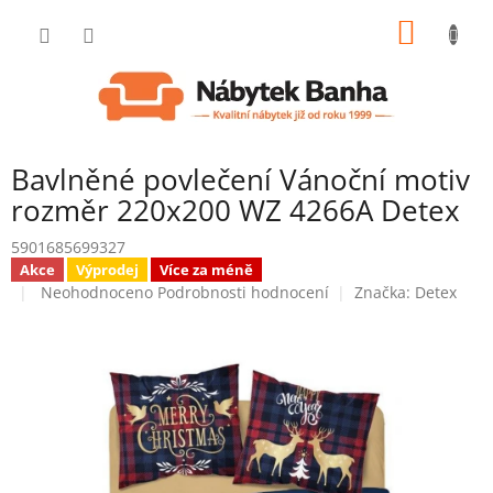
Přejít
NÁKUP
na
obsah
KOŠÍK
Bavlněné povlečení Vánoční motiv
rozměr 220x200 WZ 4266A Detex
5901685699327
Akce
Výprodej
Více za méně
Průměrné
Neohodnoceno
Podrobnosti hodnocení
Značka:
Detex
hodnocení
produktu
je
0,0
z
5
hvězdiček.