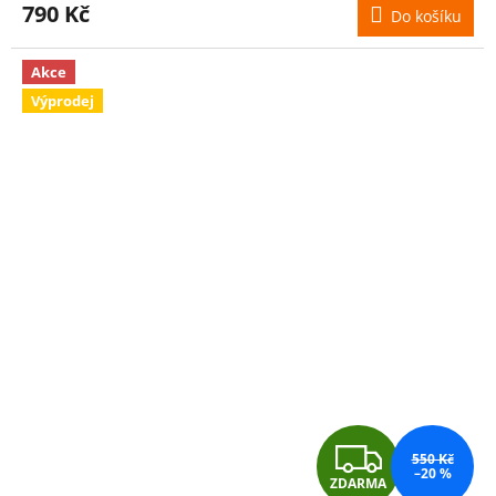
790 Kč
Do košíku
Akce
Výprodej
Z
550 Kč
–20 %
ZDARMA