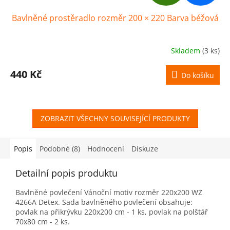
D
Bavlněné prostěradlo rozměr 200 × 220 Barva béžová
A
R
Skladem
(3 ks)
M
440 Kč
Do košíku
A
ZOBRAZIT VŠECHNY SOUVISEJÍCÍ PRODUKTY
Popis
Podobné (8)
Hodnocení
Diskuze
Detailní popis produktu
Bavlněné povlečení Vánoční motiv rozměr 220x200 WZ
4266A Detex. Sada bavlněného povlečení obsahuje:
povlak na přikrývku 220x200 cm - 1 ks, povlak na polštář
70x80 cm - 2 ks.