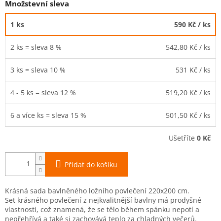
Množstevní sleva
1 ks
590 Kč
/ ks
2 ks = sleva 8 %
542,80 Kč
/ ks
3 ks = sleva 10 %
531 Kč
/ ks
4 - 5 ks = sleva 12 %
519,20 Kč
/ ks
6 a více ks = sleva 15 %
501,50 Kč
/ ks
Ušetříte
0 Kč
Přidat do košíku
Krásná sada bavlněného ložního povlečení 220x200 cm.
Set krásného povlečení z nejkvalitnější bavlny má prodyšné
vlastnosti, což znamená, že se tělo během spánku nepotí a
nepřehřívá a také si zachovává teplo za chladných večerů.