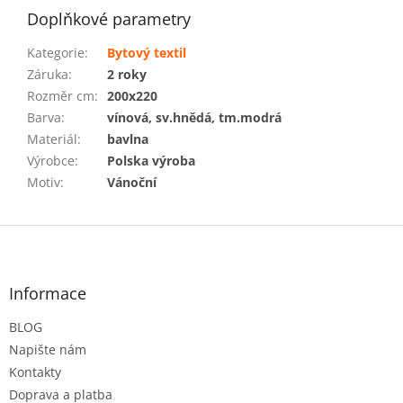
Doplňkové parametry
Kategorie
:
Bytový textil
Záruka
:
2 roky
Rozměr cm
:
200x220
Barva
:
vínová, sv.hnědá, tm.modrá
Materiál
:
bavlna
Výrobce
:
Polska výroba
Motiv
:
Vánoční
Z
á
p
a
Informace
t
BLOG
í
Napište nám
Kontakty
Doprava a platba