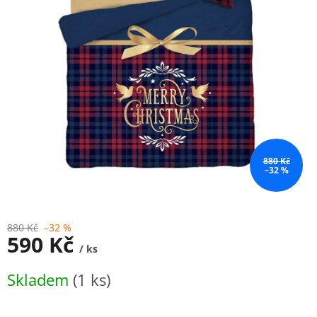
880 Kč
–32 %
880 Kč
–32 %
590 Kč
/ ks
Měrná
Skladem
(1 ks)
cena: