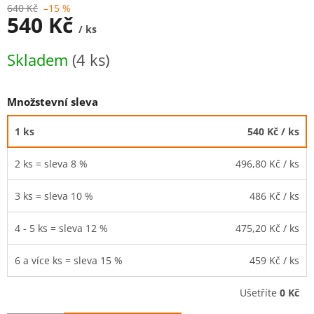
640 Kč
–15 %
540 Kč
/ ks
Měrná
Skladem
(4 ks)
cena:
Množstevní sleva
1 ks
540 Kč
/ ks
2 ks = sleva 8 %
496,80 Kč
/ ks
3 ks = sleva 10 %
486 Kč
/ ks
4 - 5 ks = sleva 12 %
475,20 Kč
/ ks
6 a více ks = sleva 15 %
459 Kč
/ ks
Ušetříte
0 Kč