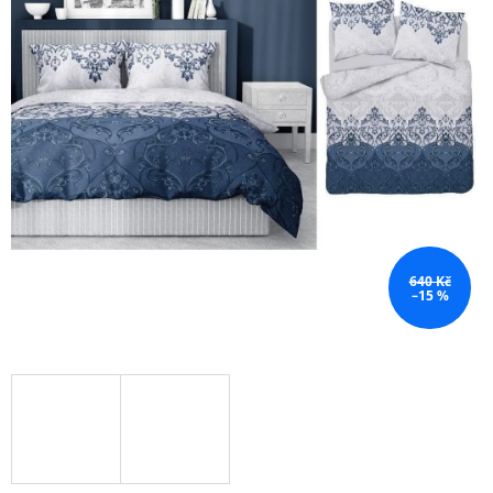
640 Kč
–15 %