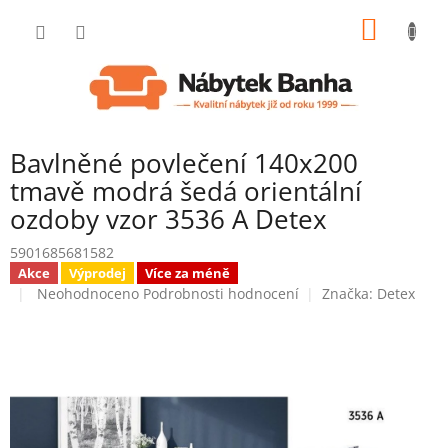
Přejít
NÁKUP
na
obsah
KOŠÍK
Bavlněné povlečení 140x200
tmavě modrá šedá orientální
ozdoby vzor 3536 A Detex
5901685681582
Akce
Výprodej
Více za méně
Průměrné
Neohodnoceno
Podrobnosti hodnocení
Značka:
Detex
hodnocení
produktu
je
0,0
z
5
hvězdiček.