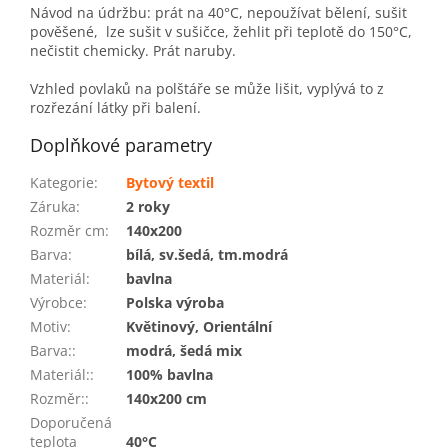
Návod na údržbu: prát na 40°C, nepoužívat bělení, sušit
pověšené, lze sušit v sušičce, žehlit při teplotě do 150°C,
nečistit chemicky. Prát naruby.
Vzhled povlaků na polštáře se může lišit, vyplývá to z
rozřezání látky při balení.
Doplňkové parametry
Kategorie
:
Bytový textil
Záruka
:
2 roky
Rozměr cm
:
140x200
Barva
:
bílá, sv.šedá, tm.modrá
Materiál
:
bavlna
Výrobce
:
Polska výroba
Motiv
:
Květinový, Orientální
Barva:
:
modrá, šedá mix
Materiál:
:
100% bavlna
Rozměr:
:
140x200 cm
Doporučená
teplota
40°C