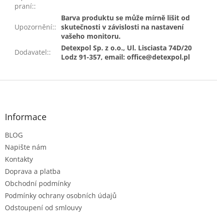
praní:
:
Barva produktu se může mírně lišit od
Upozornění:
:
skutečnosti v závislosti na nastavení
vašeho monitoru.
Detexpol Sp. z o.o., Ul. Lisciasta 74D/20
Dodavatel:
:
Lodz 91-357, email: office@detexpol.pl
Z
á
p
a
Informace
t
BLOG
í
Napište nám
Kontakty
Doprava a platba
Obchodní podmínky
Podmínky ochrany osobních údajů
Odstoupení od smlouvy