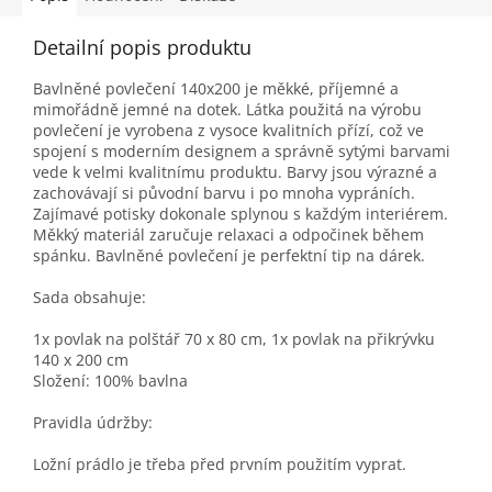
Detailní popis produktu
Bavlněné povlečení 140x200 je měkké, příjemné a
mimořádně jemné na dotek. Látka použitá na výrobu
povlečení je vyrobena z vysoce kvalitních přízí, což ve
spojení s moderním designem a správně sytými barvami
vede k velmi kvalitnímu produktu. Barvy jsou výrazné a
zachovávají si původní barvu i po mnoha vypráních.
Zajímavé potisky dokonale splynou s každým interiérem.
Měkký materiál zaručuje relaxaci a odpočinek během
spánku. Bavlněné povlečení je perfektní tip na dárek.
Sada obsahuje:
1x povlak na polštář 70 x 80 cm, 1x povlak na přikrývku
140 x 200 cm
Složení: 100% bavlna
Pravidla údržby:
Ložní prádlo je třeba před prvním použitím vyprat.